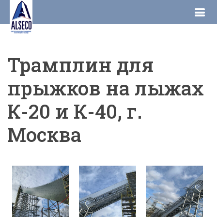
Skip
to
the
content
Трамплин для
прыжков на лыжах
К-20 и К-40, г.
Москва